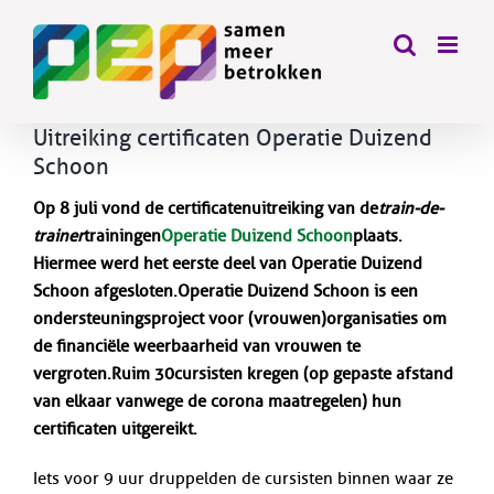
Skip
to
content
Uitreiking certificaten Operatie Duizend
Schoon
Op 8 juli vond de certificatenuitreiking van de
train-de-
trainer
trainingen
Operatie Duizend Schoon
plaats.
Hiermee werd het eerste deel van Operatie Duizend
Schoon afgesloten. Operatie Duizend Schoon is een
ondersteuningsproject voor (vrouwen)organisaties om
de financiële weerbaarheid van vrouwen te
vergroten. Ruim 30 cursisten kregen (op gepaste afstand
van elkaar vanwege de corona maatregelen) hun
certificaten uitgereikt.
Iets voor 9 uur druppelden de cursisten binnen waar ze