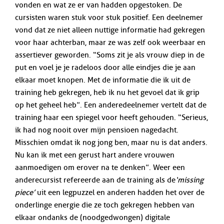
vonden en wat ze er van hadden opgestoken. De
cursisten waren stuk voor stuk positief. Een deelnemer
vond dat ze niet alleen nuttige informatie had gekregen
voor haar achterban, maar ze was zelf ook weerbaar en
assertiever geworden. “Soms zit je als vrouw diep in de
put en voel je je radeloos door alle eindjes die je aan
elkaar moet knopen. Met de informatie die ik uit de
training heb gekregen, heb ik nu het gevoel dat ik grip
op het geheel heb”. Een andere deelnemer vertelt dat de
training haar een spiegel voor heeft gehouden. “Serieus,
ik had nog nooit over mijn pensioen nagedacht.
Misschien omdat ik nog jong ben, maar nu is dat anders.
Nu kan ik met een gerust hart andere vrouwen
aanmoedigen om erover na te denken”. Weer een
andere cursist refereerde aan de training als de
‘missing
piece’
uit een legpuzzel en anderen hadden het over de
onderlinge energie die ze toch gekregen hebben van
elkaar ondanks de (noodgedwongen) digitale