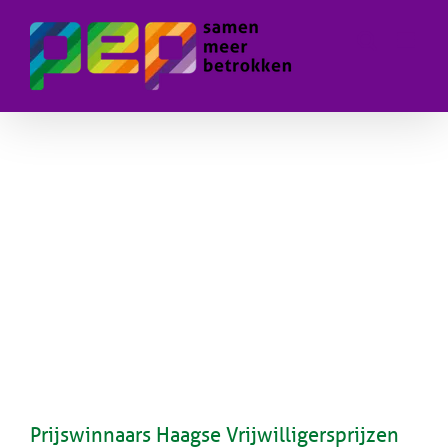
Skip
to
content
Prijswinnaars Haagse Vrijwilligersprijzen