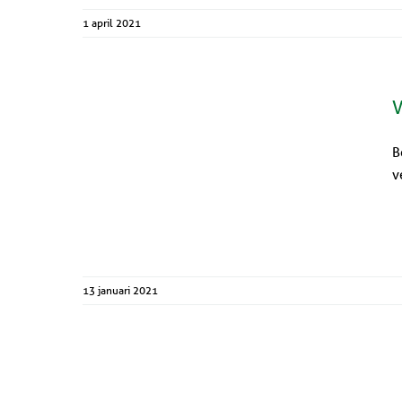
1 april 2021
V
B
v
13 januari 2021