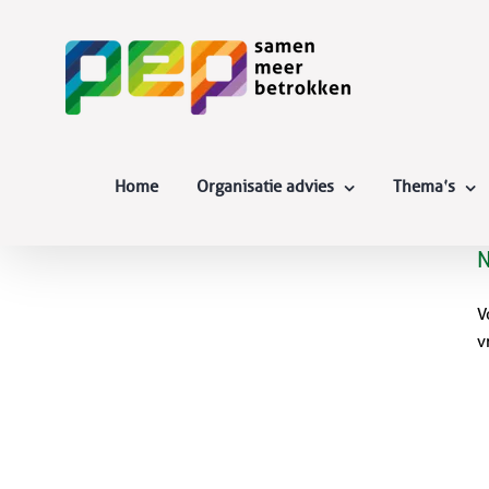
Skip
to
content
Home
Organisatie advies
Thema’s
N
V
v