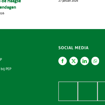
s de Haagse
27 januari 2026
endagen
026
SOCIAL MEDIA
P
bij PEP