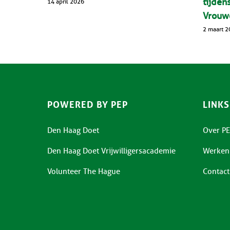
tijden
14 april 2026
Vrouw
2 maart 2
POWERED BY PEP
LINKS
Den Haag Doet
Over PE
Den Haag Doet Vrijwilligersacademie
Werken 
Volunteer The Hague
Contact