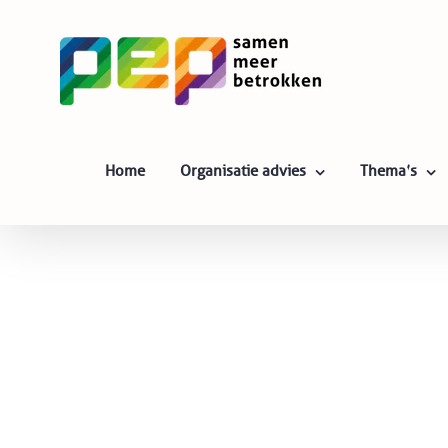
Skip
to
content
Home
Organisatie advies
Thema’s
Bekijk
grotere
afbeelding