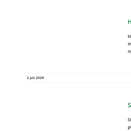
H
H
i
o
2 juli 2026
S
O
p