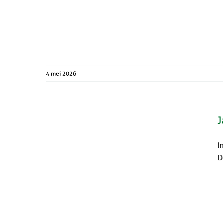
4 mei 2026
J
I
D