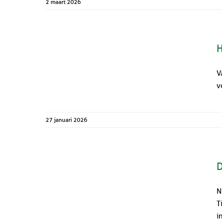
2 maart 2026
H
V
v
27 januari 2026
D
N
T
i