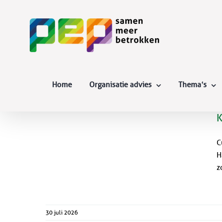
Skip
to
content
Home
Organisatie advies
Thema’s
K
C
H
z
30 juli 2026