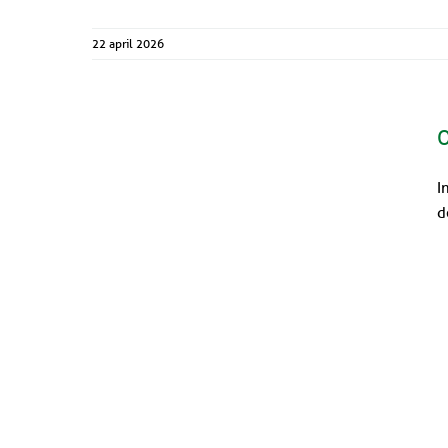
22 april 2026
O
I
d