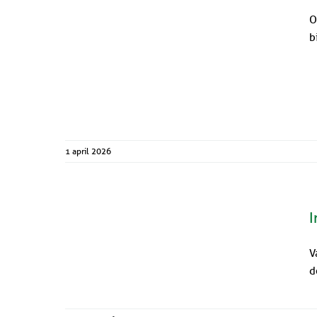
O
b
1 april 2026
I
V
d