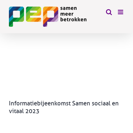
Skip
to
content
Bekijk
grotere
afbeelding
Informatiebijeenkomst Samen sociaal en
vitaal 2023