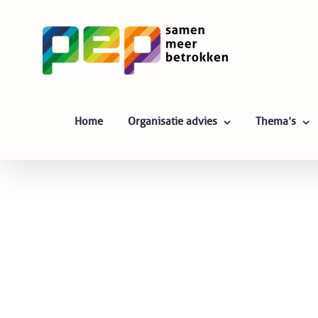
Skip
to
content
Home
Organisatie advies
Thema’s
Bekijk
grotere
afbeelding