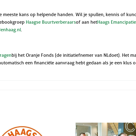
je de meeste kans op helpende handen. Wil je spullen, kennis of ku
acebookgroep
Haagse Buurtverberaars
of aan het
Haags Emancipati
enhaag.nl
.
vragen
bij het Oranje Fonds (de initiatiefnemer van NLdoet). Het m
t automatisch een financiële aanvraag hebt gedaan als je een klus 